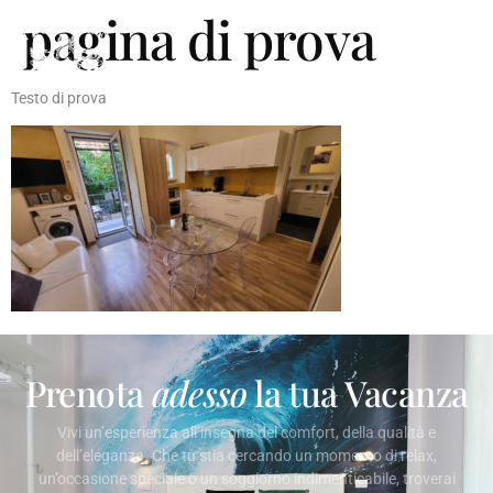
pagina di prova
Testo di prova
Prenota
adesso
la tua Vacanza
Vivi un’esperienza all’insegna del comfort, della qualità e
dell’eleganza. Che tu stia cercando un momento di relax,
un’occasione speciale o un soggiorno indimenticabile, troverai