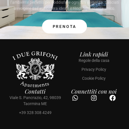
l’ambiente perfetto per soddisfare ogni tua esigenza. Lasciati
avvolgere dall’atmosfera ideale e rendi ogni istante unico.
PRENOTA
Link rapidi
Regole della casa
Privacy Policy
Cookie Policy
Contatti
Connettiti con noi
Viale S. Pancrazio, 42, 98039
Taormina ME
+39 328 308 4249