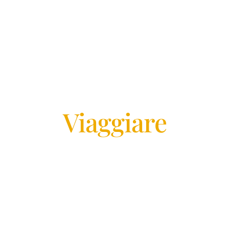
Vi diamo il benvenuto a I Due Grifoni
Scopri il piacere di
Viaggiare