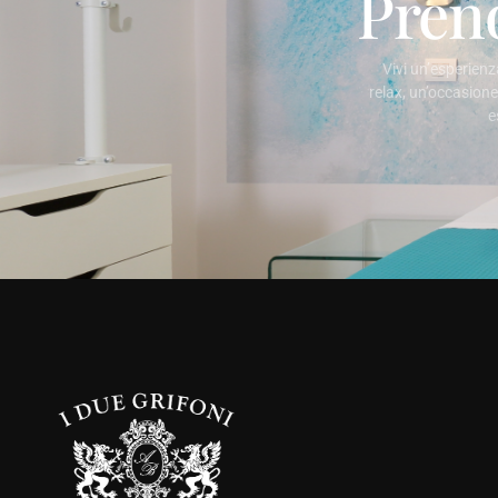
Pren
Vivi un’esperienz
relax, un’occasione
e