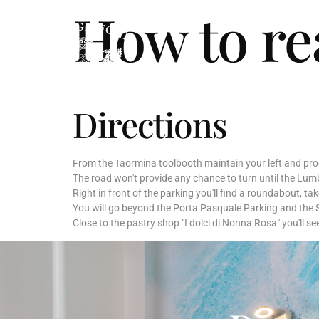
How to re
Directions
From the Taormina toolbooth maintain your left and pr
The road won't provide any chance to turn until the Lum
Right in front of the parking you'll find a roundabout, t
You will go beyond the Porta Pasquale Parking and the 
Close to the pastry shop "I dolci di Nonna Rosa" you'll 