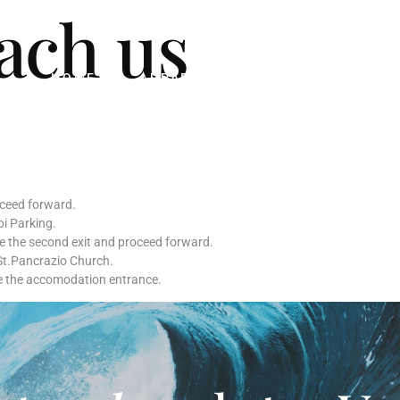
ach us
HOME
APPARTAMENTI
CONTATT
oceed forward.
bi Parking.
ake the second exit and proceed forward.
St.Pancrazio Church.
see the accomodation entrance.