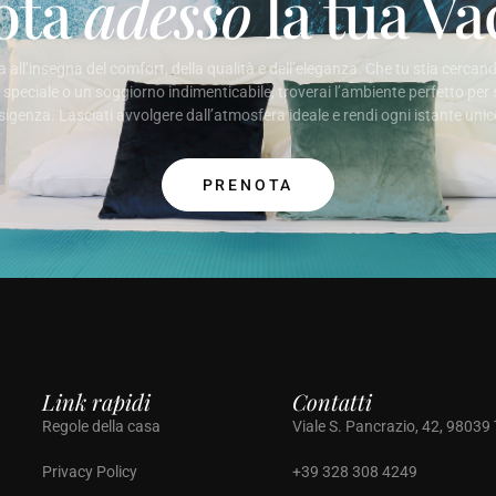
ota
adesso
la tua V
a all’insegna del comfort, della qualità e dell’eleganza. Che tu stia cerc
 speciale o un soggiorno indimenticabile, troverai l’ambiente perfetto per
sigenza. Lasciati avvolgere dall’atmosfera ideale e rendi ogni istante unic
PRENOTA
Link rapidi
Contatti
Regole della casa
Viale S. Pancrazio, 42, 9803
Privacy Policy
+39 328 308 4249