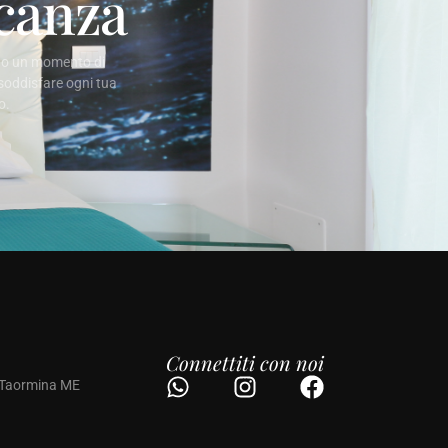
acanza
ando un momento di
 soddisfare ogni tua
o.
Connettiti con noi
9 Taormina ME